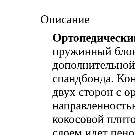
Описание
Ортопедический
пружинный блок
дополнительной 
спандбонда. Ко
двух сторон с о
направленность
кокосовой плито
слоем идет пено