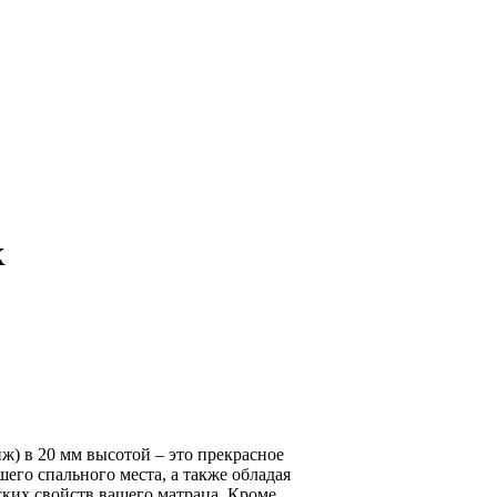
к
ж) в 20 мм высотой – это прекрасное
его спального места, а также обладая
ских свойств вашего матраца. Кроме