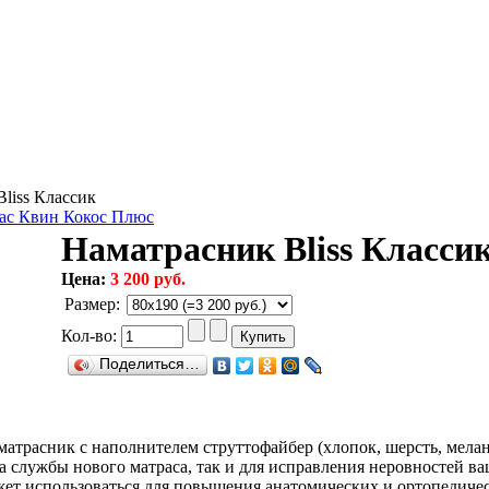
liss Классик
ас Квин Кокос Плюс
Наматрасник Bliss Класси
Цена:
3 200 руб.
Размер
:
Кол-во:
Поделиться…
матрасник с наполнителем струттофайбер (хлопок, шерсть, мелан
а службы нового матраса, так и для исправления неровностей ваш
жет использоваться для повышения анатомических и ортопедиче