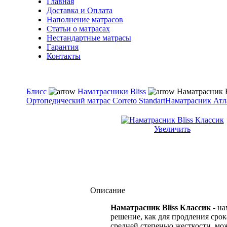
Главная
Доставка и Оплата
Наполнение матрасов
Cтатьи о матрасах
Нестандартные матрасы
Гарантия
Контакты
Блисс
Наматрасники Bliss
Наматрасник B
Ортопедический матрас Correto Standart
Наматрасник Атл
Увеличить
Описание
Наматрасник Bliss Классик
- на
решение, как для продления срок
средней степенью жесткости, мо