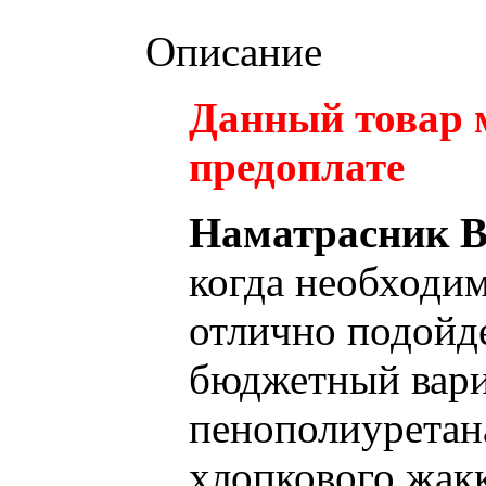
Описание
Данный товар 
предоплате
Наматрасник Bl
когда необходим
отлично подойде
бюджетный вари
пенополиуретана
хлопкового жакк