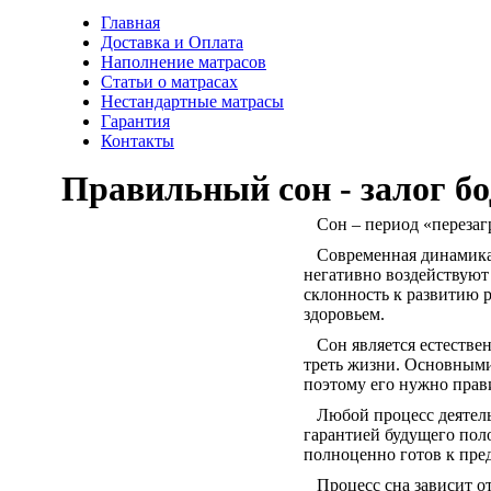
Главная
Доставка и Оплата
Наполнение матрасов
Cтатьи о матрасах
Нестандартные матрасы
Гарантия
Контакты
Правильный сон - залог бо
Сон – период «перезаг
Современная динамика ж
негативно воздействуют 
склонность к развитию 
здоровьем.
Сон является естествен
треть жизни. Основными
поэтому его нужно прав
Любой процесс деятельн
гарантией будущего поло
полноценно готов к пре
Процесс сна зависит от