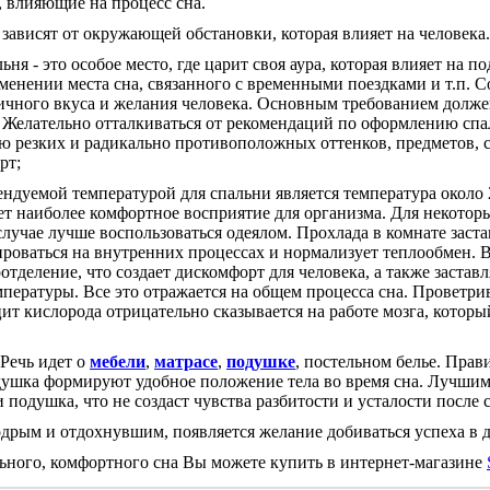
влияющие на процесс сна.
висят от окружающей обстановки, которая влияет на человека.
ьня - это особое место, где царит своя аура, которая влияет на п
енении места сна, связанного с временными поездками и т.п. 
личного вкуса и желания человека. Основным требованием долж
 Желательно отталкиваться от рекомендаций по оформлению спа
 резких и радикально противоположных оттенков, предметов, 
рт;
ендуемой температурой для спальни является температура около 
ет наиболее комфортное восприятие для организма. Для некотор
случае лучше воспользоваться одеялом. Прохлада в комнате заст
роваться на внутренних процессах и нормализует теплообмен.
тделение, что создает дискомфорт для человека, а также заставл
пературы. Все это отражается на общем процесса сна. Проветр
т кислорода отрицательно сказывается на работе мозга, которы
 Речь идет о
мебели
,
матрасе
,
подушке
, постельном белье. Прав
ушка формируют удобное положение тела во время сна. Лучшим
 подушка, что не создаст чувства разбитости и усталости после с
ым и отдохнувшим, появляется желание добиваться успеха в де
ного, комфортного сна Вы можете купить в интернет-магазине