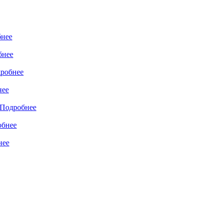
нее
бнее
робнее
нее
Подробнее
обнее
нее