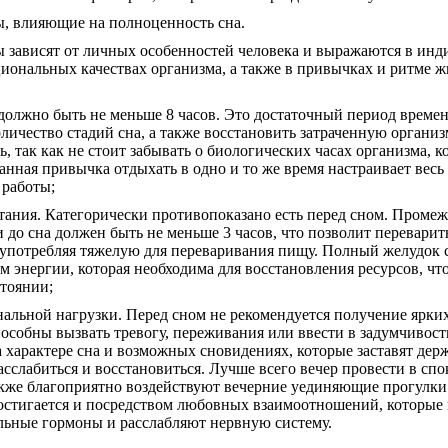
 влияющие на полноценность сна.
зависят от личных особенностей человека и выражаются в ин
иональных качествах организма, а также в привычках и ритме ж
е должно быть не меньше 8 часов. Это достаточный период време
оличество стадий сна, а также восстановить затраченную орган
ь, так как не стоит забывать о биологических часах организма, 
нная привычка отдыхать в одно и то же время настраивает весь
 работы;
тания. Категорически противопоказано есть перед сном. Промеж
до сна должен быть не меньше 3 часов, что позволит переварит
е употребляя тяжелую для переваривания пищу. Полный желудок 
 энергии, которая необходима для восстановления ресурсов, что
стоянии;
нальной нагрузки. Перед сном не рекомендуется получение ярк
особны вызвать тревогу, переживания или ввести в задумчивость
 характере сна и возможных сновидениях, которые заставят дер
асслабиться и восстановиться. Лучше всего вечер провести в сп
акже благоприятно воздействуют вечерние уединяющие прогулк
стигается и посредством любовных взаимоотношений, которые
ьные гормоны и расслабляют нервную систему.