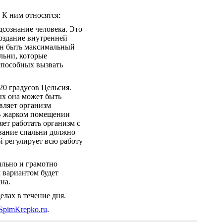
 К ним относятся:
одсознание человека. Это
Создание внутренней
ен быть максимальный
льни, которые
способных вызвать
20 градусов Цельсия.
ых она может быть
авляет организм
 В жарком помещении
яет работать организм с
ивание спальни должно
й регулирует всю работу
ильно и грамотно
 вариантом будет
на.
лах в течение дня.
SpimKrepko.ru
.