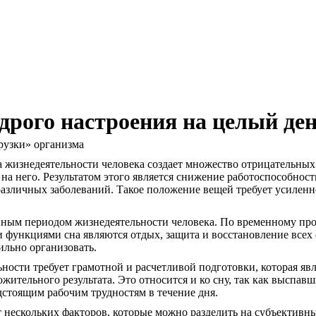
дрого настроения на целый де
рузки» организма
изнедеятельности человека создает множество отрицательных 
на него. Результатом этого является снижение работоспособност
различных заболеваний. Такое положение вещей требует усиленн
ным периодом жизнедеятельности человека. По временному про
 функциями сна являются отдых, защита и восстановление всех 
ильно организовать.
ости требует грамотной и расчетливой подготовки, которая явл
жительного результата. Это относится и ко сну, так как выспав
дстоящим рабочим трудностям в течение дня.
 нескольких факторов, которые можно разделить на субъективн