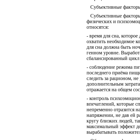
Субъективные факторы,
Субъективные факторы 
физических и психоэмоц
относятся:
- время для сна, которо
охватить необходимое к
для сна должна быть ноч
генном уровне. Выработа
сбалансированный цикл
- соблюдение режима пи
последнего приёма пищи 
следить за рационом, н
дополнительным затратам
отражается на общем со
- контроль психоэмоцио
впечатлений, которые сп
непременно отразится на
напряжении, не дав ей р
кругу близких людей, т
максимальный эффект до
вырабатывать положител