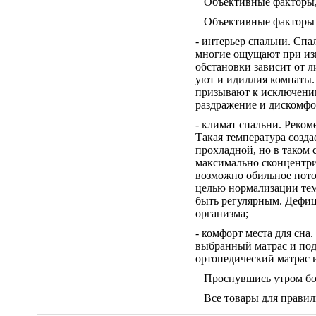
Объективные факторы, 
Объективные факторы за
- интерьер спальни. Спал
многие ощущают при изм
обстановки зависит от 
уют и идиллия комнаты.
призывают к исключению
раздражение и дискомфо
- климат спальни. Реком
Такая температура созда
прохладной, но в таком 
максимально сконцентри
возможно обильное потоо
целью нормализации тем
быть регулярным. Дефици
организма;
- комфорт места для сна.
выбранный матрас и под
ортопедический матрас и
Проснувшись утром бодр
Все товары для правиль