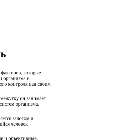
нь
факторов, которые
и организма и
ого контроля над своим
межутку он занимает
систем организма,
яется залогом и
шийся человек
ые и объективные.