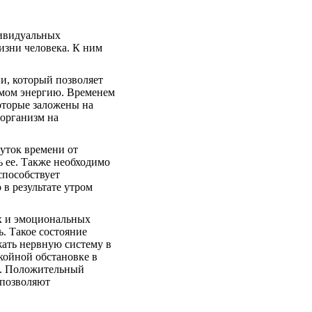
дивидуальных
изни человека. К ним
ни, который позволяет
измом энергию. Временем
которые заложены на
 организм на
уток времени от
ь ее. Также необходимо
способствует
 в результате утром
их и эмоциональных
. Такое состояние
жать нервную систему в
окойной обстановке в
и. Положительный
 позволяют