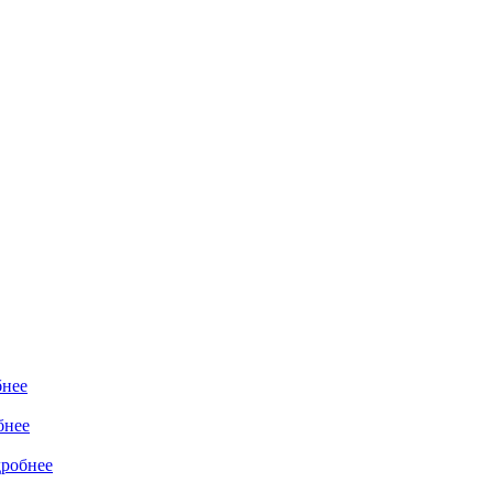
нее
бнее
робнее