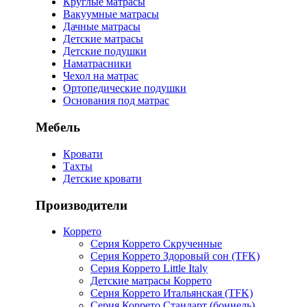
Круглые матрасы
Вакуумные матрасы
Дачные матрасы
Детские матрасы
Детские подушки
Наматрасники
Чехол на матрас
Ортопедические подушки
Основания под матрас
Мебель
Кровати
Тахты
Детские кровати
Производители
Коррето
Серия Коррето Скрученные
Серия Коррето Здоровый сон (TFK)
Серия Коррето Little Italy
Детские матрасы Коррето
Серия Коррето Итальянская (TFK)
Серия Коррето Стандарт (боннель)