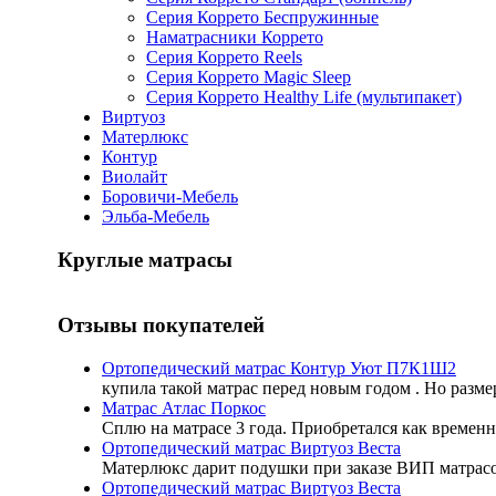
Серия Коррето Беспружинные
Наматрасники Коррето
Серия Коррето Reels
Серия Коррето Magic Sleep
Серия Коррето Healthy Life (мультипакет)
Виртуоз
Матерлюкс
Контур
Виолайт
Боровичи-Мебель
Эльба-Мебель
Круглые матрасы
Отзывы покупателей
Ортопедический матрас Контур Уют П7К1Ш2
купила такой матрас перед новым годом . Но разме
Матрас Атлас Поркос
Сплю на матрасе 3 года. Приобретался как временн
Ортопедический матрас Виртуоз Веста
Матерлюкс дарит подушки при заказе ВИП матрасов
Ортопедический матрас Виртуоз Веста