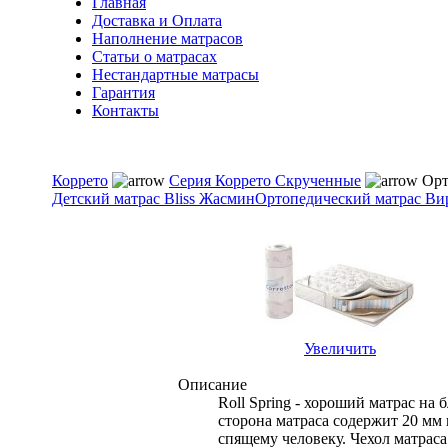
Главная
Доставка и Оплата
Наполнение матрасов
Cтатьи о матрасах
Нестандартные матрасы
Гарантия
Контакты
Коррето
Серия Коррето Скрученные
Орто
Детский матрас Bliss Жасмин
Ортопедический матрас Вир
Увеличить
Описание
Roll Spring - хороший матрас н
сторона матраса содержит 20 мм
спящему человеку. Чехол матрас