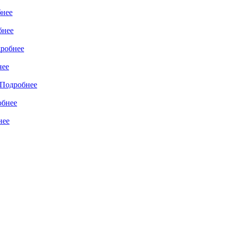
нее
бнее
робнее
нее
Подробнее
обнее
нее