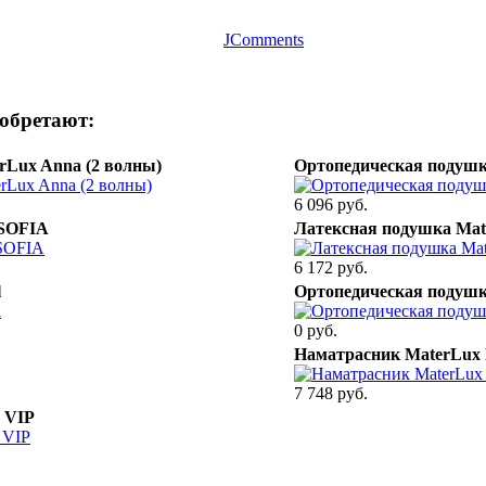
JComments
иобретают:
rLux Anna (2 волны)
Ортопедическая подушк
6 096 руб.
 SOFIA
Латексная подушка Ma
6 172 руб.
l
Ортопедическая подушк
0 руб.
Наматрасник MaterLux
7 748 руб.
 VIP