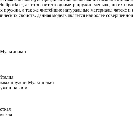
tipocket», а это значит что диаметр пружин меньше, но их намн
 пружин, а так же чистейшие натуральные материалы латекс и к
ических свойств, данная модель является наиболее совершенной
 Мультипакет
 Италия
симых пружин Мультипакет
ужин на кв.м.
сткая
мягкая