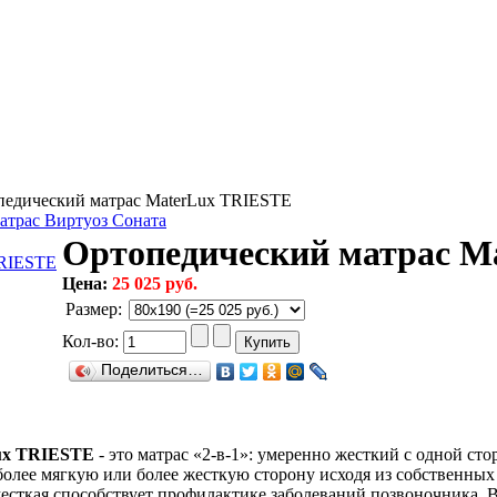
едический матрас MaterLux TRIESTE
атрас Виртуоз Соната
Ортопедический матрас M
Цена:
25 025 руб.
Размер
:
Кол-во:
Поделиться…
ux TRIESTE
- это матрас «2-в-1»: умеренно жесткий с одной ст
более мягкую или более жесткую сторону исходя из собственны
есткая способствует профилактике заболеваний позвоночника. В