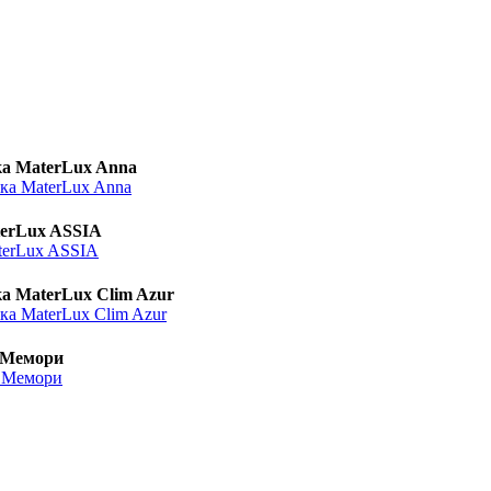
а MaterLux Anna
terLux ASSIA
а MaterLux Clim Azur
 Мемори