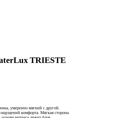
aterLux TRIESTE
ороны, умеренно мягкий с другой.
х ощущений комфорта. Мягкая сторона
 основе матраса лежит блок