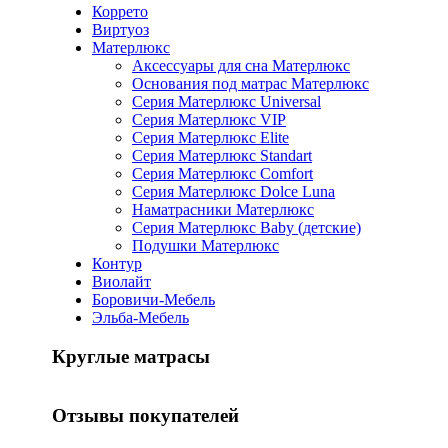
Коррето
Виртуоз
Матерлюкс
Aксессуары для сна Матерлюкс
Основания под матрас Матерлюкс
Серия Матерлюкс Universal
Серия Матерлюкс VIP
Серия Матерлюкс Elite
Серия Матерлюкс Standart
Серия Матерлюкс Comfort
Серия Матерлюкс Dolce Luna
Наматрасники Матерлюкс
Серия Матерлюкс Baby (детские)
Подушки Матерлюкс
Контур
Виолайт
Боровичи-Мебель
Эльба-Мебель
Круглые матрасы
Отзывы покупателей