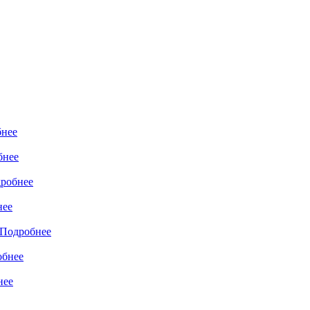
нее
бнее
робнее
нее
Подробнее
обнее
нее