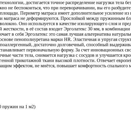
 технологии, достигается точное распределение нагрузки тела б
жно не беспокоиться, что при переворачивании, вы его разбудите
й площади. Периметр матраса имеет дополнительное усиление из
сти матраса не деформируются. Прослойкой между пружинным 
волокно. Оно используется в качестве изолирующего слоя и пред
 жесткости, в её состав входит Эрголатекс 30 мм, в комбинации
ючает в себя Эрголатекс это самая лучшая альтернатива натурал
 основе пенополиуретана марки HR. Эластичная и упругая струк
поаллергенный, достаточно долговечный, способный выдержива
сстанавливает первоначальную форму. За счет инновационных св
ичные части тела, снимается нагрузка с сосудов и улучшается кр
ргенной трикотажной ткани высокой плотности. Отвечает европе
шащим эффектом, не мнётся, повышает комфортность спального 
 пружин на 1 м2)