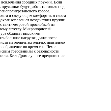
ез вовлечения соседних пружин. Если
, пружинки будут работать только под
 пенополиуретанового короба,
блоком и следующим комфортным слоем
охраняет слои от воздействия пружин.
 с сантиметровой прослойкой из
ьному латексу. Микропористый
тура обладает высокими
ть большие нагрузки, даже после
ойств материала эрголатекс правильно
овообращение во время сна. Чехол
йским требованиям к безопасности,
места. Бест Дрим лучшее предложение