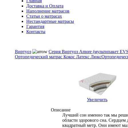
Главная
Доставка и Оплата
Наполнение матрасов
Cтатьи о матрасах
Нестандартные матрасы
Гарантия
Контакты
Виртуоз
Серия Виртуоз Amore (мультипакет EVS
Ортопедический матрас Кокос Латекс Люкс
Ортопедическ
Увеличить
Описание
Лучший сон именно так мы решил
области здорового сна. Сердцем
квадратный метр. Они имеют мал