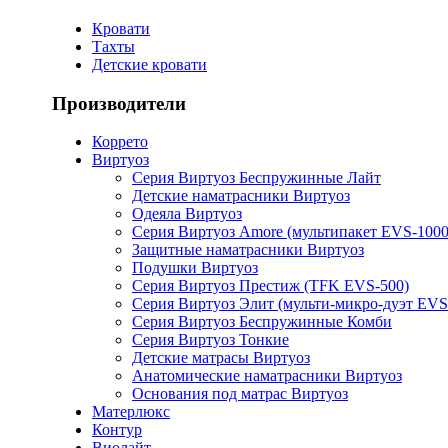
Кровати
Тахты
Детские кровати
Производители
Коррето
Виртуоз
Серия Виртуоз Беспружинные Лайт
Детские наматрасники Виртуоз
Одеяла Виртуоз
Серия Виртуоз Amore (мультипакет EVS-1000
Защитные наматрасники Виртуоз
Подушки Виртуоз
Серия Виртуоз Престиж (TFK EVS-500)
Серия Виртуоз Элит (мульти-микро-дуэт EVS
Серия Виртуоз Беспружинные Комби
Серия Виртуоз Тонкие
Детские матрасы Виртуоз
Анатомические наматрасники Виртуоз
Основания под матрас Виртуоз
Матерлюкс
Контур
Виолайт