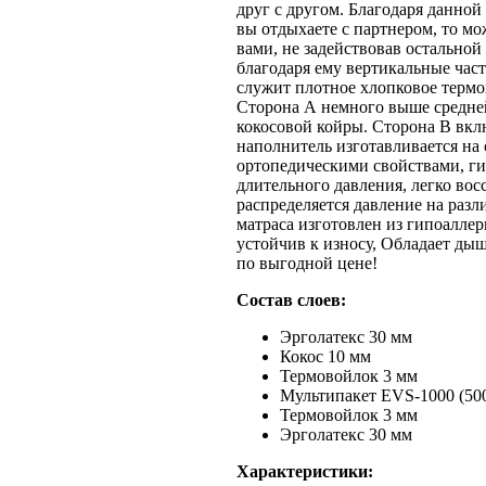
друг с другом. Благодаря данной
вы отдыхаете с партнером, то мо
вами, не задействовав остально
благодаря ему вертикальные ча
служит плотное хлопковое термо
Сторона А немного выше средней
кокосовой койры. Сторона В вкл
наполнитель изготавливается на
ортопедическими свойствами, ги
длительного давления, легко во
распределяется давление на разл
матраса изготовлен из гипоалле
устойчив к износу, Обладает ды
по выгодной цене!
Состав слоев:
Эрголатекс 30 мм
Кокос 10 мм
Термовойлок 3 мм
Мультипакет EVS-1000 (500
Термовойлок 3 мм
Эрголатекс 30 мм
Характеристики: