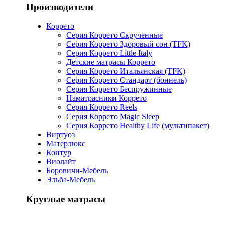
Производители
Коррето
Серия Коррето Скрученные
Серия Коррето Здоровый сон (TFK)
Серия Коррето Little Italy
Детские матрасы Коррето
Серия Коррето Итальянская (TFK)
Серия Коррето Стандарт (боннель)
Серия Коррето Беспружинные
Наматрасники Коррето
Серия Коррето Reels
Серия Коррето Magic Sleep
Серия Коррето Healthy Life (мультипакет)
Виртуоз
Матерлюкс
Контур
Виолайт
Боровичи-Мебель
Эльба-Мебель
Круглые матрасы