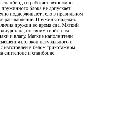
з спанбонда и работает автономно
ь пружинного блока не допускает
чечно поддерживают тело в правильном
ое расслабление. Пружины надежно
аличия пружин во время сна. Мягкий
полиуретана, по своим свойствам
пахи и влагу. Мягкие наполнители
смешения волокон натурального и
ас изготовлен в белом трикотажном
а синтепоне и спанбонде.