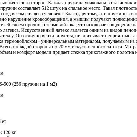
ью жесткости сторон. Каждая пружина упакована в стаканчик и
 пружин составляет 512 штук на спальное место. Такая плотност
а под весом спящего человека. Благодаря тому, что пружины то
чено нарушение кровообращения, а мышцы получают полноценн
елей слоем прочного термовойлока, что исключает ощущение н
о латекса. Искусственный латекс является одним из видов пено
тексу. Он отлично вентилируется, не впитывает неприятные за
а термовойлоком - универсальным материалом, получаемым из 
Всего с каждой стороны по 20 мм искусственного латекса. Матр
бъем и комфорт модели придает стежка трикотажного полотна н
мм
500 (256 пружин на 1 м2)
мм
Нет
: 120 кг