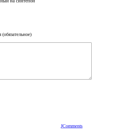
нный на синтепон
 (обязательное)
JComments