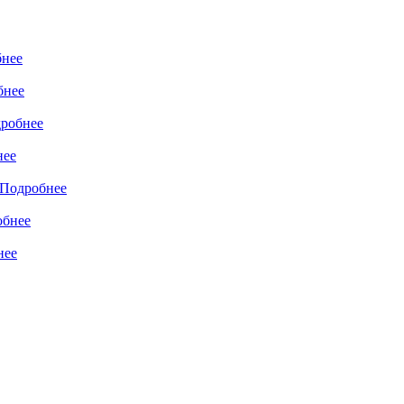
нее
бнее
робнее
нее
Подробнее
обнее
нее