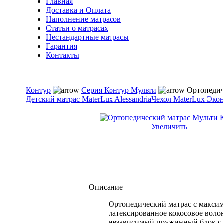
Главная
Доставка и Оплата
Наполнение матрасов
Cтатьи о матрасах
Нестандартные матрасы
Гарантия
Контакты
Контур
Серия Контур Мульти
Ортопедич
Детский матрас MaterLux Alessandria
Чехол MaterLux Эко
Увеличить
Описание
Ортопедический матрас с максим
латексированное кокосовое воло
независимый пружинный блок с к