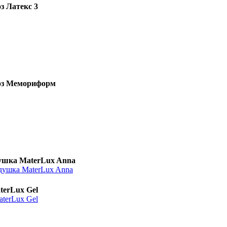
з Латекс 3
оз Мемориформ
ушка MaterLux Anna
terLux Gel