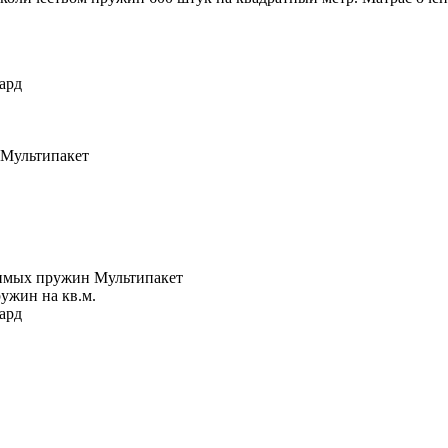
ард
 Мультипакет
симых пружин Мультипакет
ужин на кв.м.
ард