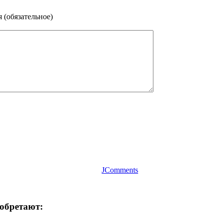
 (обязательное)
JComments
иобретают: