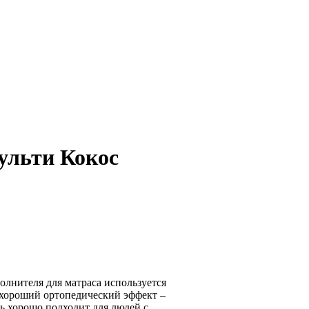
ульти Кокос
олнителя для матраса используется
 хороший ортопедический эффект –
ь хорошо подходит для людей с