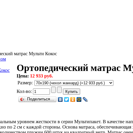
еский матрас Мульти Кокос
ном
Ортопедический матрас М
Цена:
12 933 руб.
Размер
:
Кол-во:
Поделиться…
альным уровнем жесткости в серии Мультипакет. В качестве нап
кно по 2 см с каждой стороны. Основа матраса, обеспечивающая
оличеством пружин 600 штук на квадратный метр. Матрас очен