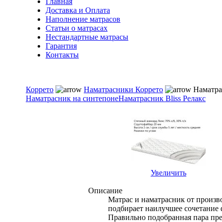
Главная
Доставка и Оплата
Наполнение матрасов
Cтатьи о матрасах
Нестандартные матрасы
Гарантия
Контакты
Коррето
Наматрасники Коррето
Наматрас
Наматрасник на синтепоне
Наматрасник Bliss Релакс
Увеличить
Описание
Матрас и наматрасник от произв
подбирает наилучшее сочетание 
Правильно подобранная пара пре