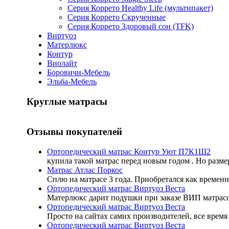
Серия Коррето Healthy Life (мультипакет)
Серия Коррето Скрученные
Серия Коррето Здоровый сон (TFK)
Виртуоз
Матерлюкс
Контур
Виолайт
Боровичи-Мебель
Эльба-Мебель
Круглые матрасы
Отзывы покупателей
Ортопедический матрас Контур Уют П7К1Ш2
купила такой матрас перед новым годом . Но разме
Матрас Атлас Поркос
Сплю на матрасе 3 года. Приобретался как временн
Ортопедический матрас Виртуоз Веста
Матерлюкс дарит подушки при заказе ВИП матрасов
Ортопедический матрас Виртуоз Веста
Просто на сайтах самих производителей, все время 
Ортопедический матрас Виртуоз Веста