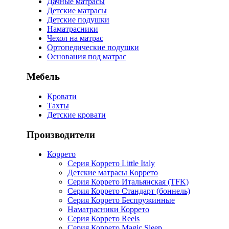
Дачные матрасы
Детские матрасы
Детские подушки
Наматрасники
Чехол на матрас
Ортопедические подушки
Основания под матрас
Мебель
Кровати
Тахты
Детские кровати
Производители
Коррето
Серия Коррето Little Italy
Детские матрасы Коррето
Серия Коррето Итальянская (TFK)
Серия Коррето Стандарт (боннель)
Серия Коррето Беспружинные
Наматрасники Коррето
Серия Коррето Reels
Серия Коррето Magic Sleep