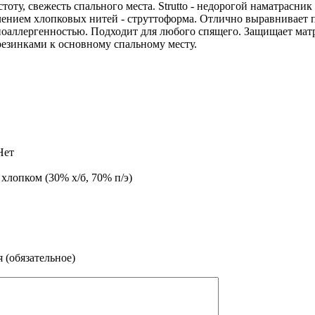
тоту, свежесть спального места. Strutto - недорогой наматрасни
лением хлопковых нитей - струттоформа. Отлично выравнивает п
оаллергенностью. Подходит для любого спящего. Защищает матр
резинками к основному спальному месту.
Нет
хлопком (30% х/б, 70% п/э)
 (обязательное)