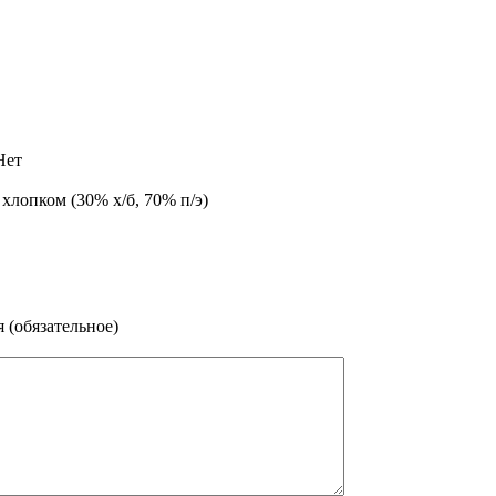
Нет
хлопком (30% х/б, 70% п/э)
 (обязательное)