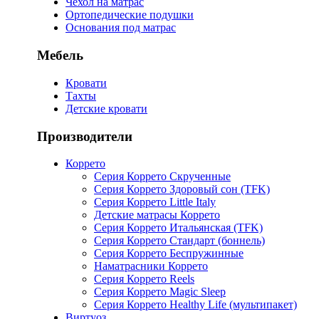
Чехол на матрас
Ортопедические подушки
Основания под матрас
Мебель
Кровати
Тахты
Детские кровати
Производители
Коррето
Серия Коррето Скрученные
Серия Коррето Здоровый сон (TFK)
Серия Коррето Little Italy
Детские матрасы Коррето
Серия Коррето Итальянская (TFK)
Серия Коррето Стандарт (боннель)
Серия Коррето Беспружинные
Наматрасники Коррето
Серия Коррето Reels
Серия Коррето Magic Sleep
Серия Коррето Healthy Life (мультипакет)
Виртуоз