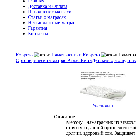
Главная
Доставка и Оплата
Наполнение матрасов
Cтатьи о матрасах
Нестандартные матрасы
Гарантия
Контакты
Коррето
Наматрасники Коррето
Наматра
Ортопедический матрас Атлас Квин
Детский ортопедичес
Увеличить
Описание
Memory - наматрасник из вязкоэ
структура данной ортопедическо
долгий, здоровый сон. Защищает 