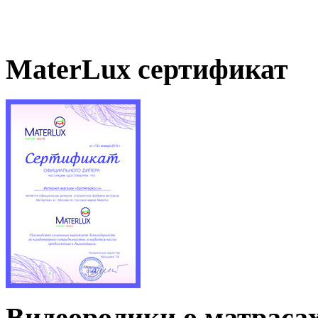
MaterLux сертификат
Видеоролики о матраса